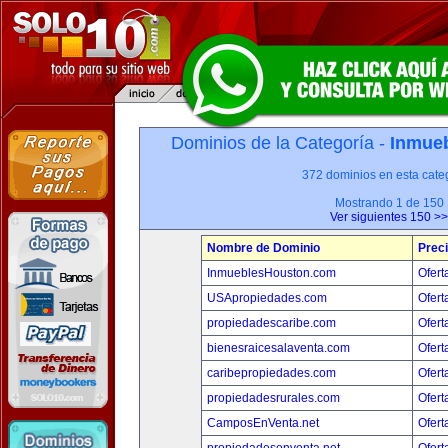
Dominios de la Categoría -
Inmueb
372 dominios en esta categ
Mostrando 1 de 150
Ver siguientes 150 >>
Nombre de Dominio
Prec
InmueblesHouston.com
Ofert
USApropiedades.com
Ofert
propiedadescaribe.com
Ofert
bienesraicesalaventa.com
Ofert
caribepropiedades.com
Ofert
propiedadesrurales.com
Ofert
CamposEnVenta.net
Ofert