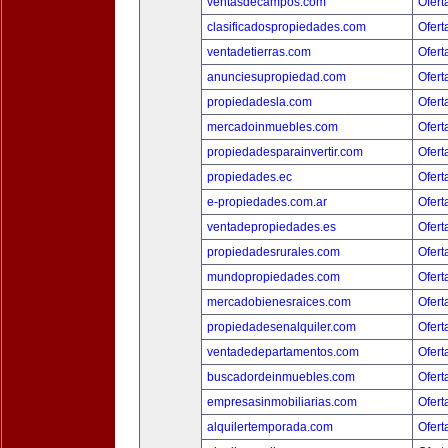
ventasdecampos.com
Ofert
clasificadospropiedades.com
Ofert
ventadetierras.com
Ofert
anunciesupropiedad.com
Ofert
propiedadesla.com
Ofert
mercadoinmuebles.com
Ofert
propiedadesparainvertir.com
Ofert
propiedades.ec
Ofert
e-propiedades.com.ar
Ofert
ventadepropiedades.es
Ofert
propiedadesrurales.com
Ofert
mundopropiedades.com
Ofert
mercadobienesraices.com
Ofert
propiedadesenalquiler.com
Ofert
ventadedepartamentos.com
Ofert
buscadordeinmuebles.com
Ofert
empresasinmobiliarias.com
Ofert
alquilertemporada.com
Ofert