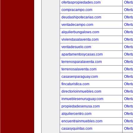
ofertaspropiedades.com
Ofert
compracampo.com
Ofert
deudashipotecarias.com
Ofert
ventadecampo.com
Ofert
alquilerbungalows.com
Ofert
viviendasalaventa.com
Ofert
ventadesuelo.com
Ofert
apartamentosycasas.com
Ofert
terrenosparalaventa.com
Ofert
terrenosalaventa.com
Ofert
casasenparaguay.com
Ofert
fincaturistica.com
Ofert
directorioinmuebles.com
Ofert
inmueblesenuruguay.com
Ofert
propiedadesenusa.com
Ofert
alquilercentro.com
Ofert
encuentrainmuebles.com
Ofert
casasyquintas.com
Ofert