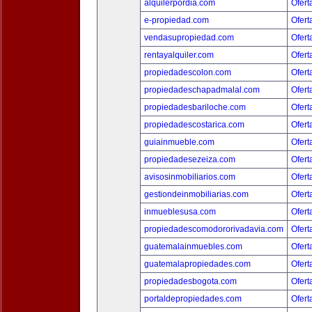
alquilerpordia.com
Ofert
e-propiedad.com
Ofert
vendasupropiedad.com
Ofert
rentayalquiler.com
Ofert
propiedadescolon.com
Ofert
propiedadeschapadmalal.com
Ofert
propiedadesbariloche.com
Ofert
propiedadescostarica.com
Ofert
guiainmueble.com
Ofert
propiedadesezeiza.com
Ofert
avisosinmobiliarios.com
Ofert
gestiondeinmobiliarias.com
Ofert
inmueblesusa.com
Ofert
propiedadescomodororivadavia.com
Ofert
guatemalainmuebles.com
Ofert
guatemalapropiedades.com
Ofert
propiedadesbogota.com
Ofert
portaldepropiedades.com
Ofert