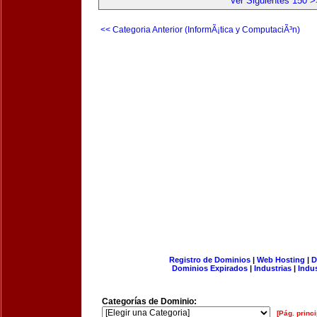
Ver Siguientes 150 >
<< Categoria Anterior (InformÃ¡tica y ComputaciÃ³n)
Registro de Dominios
|
Web Hosting
|
D
Dominios Expirados
|
Industrias
|
Indu
Categorías de Dominio:
[Pág. princi