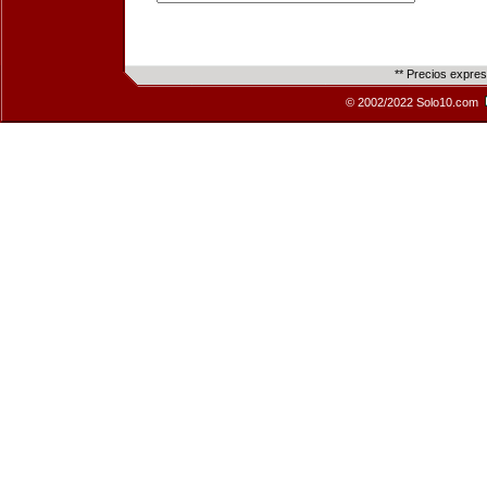
** Precios expre
© 2002/2022 Solo10.com