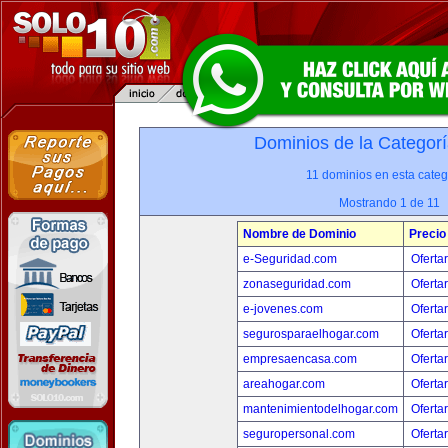
Dominios de la Categorí
11 dominios en esta categ
Mostrando 1 de 11
Nombre de Dominio
Precio
e-Seguridad.com
Oferta
zonaseguridad.com
Oferta
e-jovenes.com
Oferta
segurosparaelhogar.com
Oferta
empresaencasa.com
Oferta
areahogar.com
Oferta
mantenimientodelhogar.com
Oferta
seguropersonal.com
Oferta