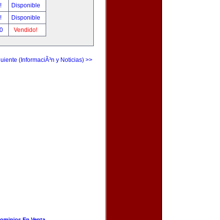
r!
Disponible
r!
Disponible
00
Vendido!
uiente (InformaciÃ³n y Noticias) >>
ominios En Venta