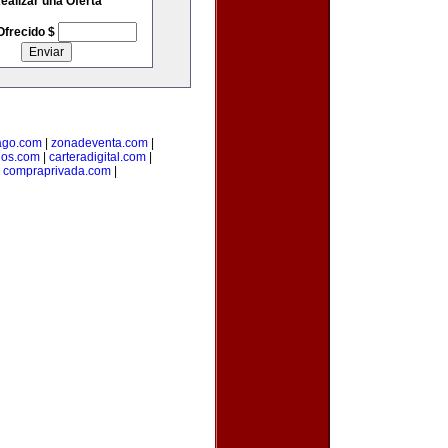
ealizar una Oferta
Ofrecido $
go.com
|
zonadeventa.com
|
dos.com
|
carteradigital.com
|
|
compraprivada.com
|