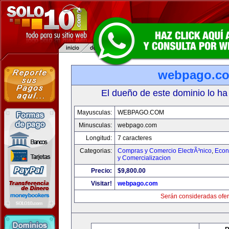
webpago.c
El dueño de este dominio lo ha
Mayusculas:
WEBPAGO.COM
Minusculas:
webpago.com
Longitud:
7 caracteres
Categorias:
Compras y Comercio ElectrÃ³nico
,
Econ
y Comercializacion
Precio:
$9,800.00
Visitar!
webpago.com
Serán consideradas ofer