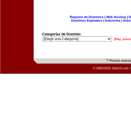
Registro de Dominios
|
Web Hosting
|
D
Dominios Expirados
|
Industrias
|
Indu
Categorías de Dominio:
[Pág. princi
** Precios expre
© 2002/2022 Solo10.com