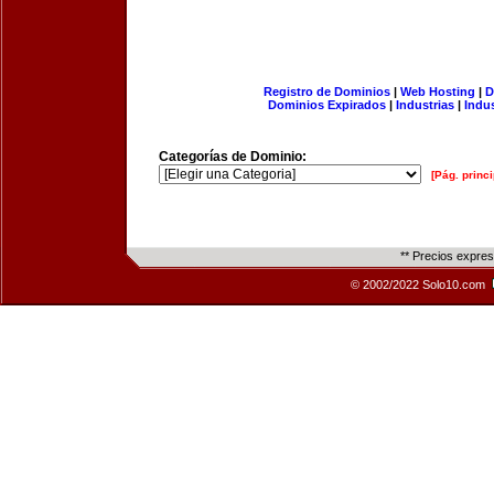
Registro de Dominios
|
Web Hosting
|
D
Dominios Expirados
|
Industrias
|
Indu
Categorías de Dominio:
[Pág. princi
** Precios expre
© 2002/2022 Solo10.com