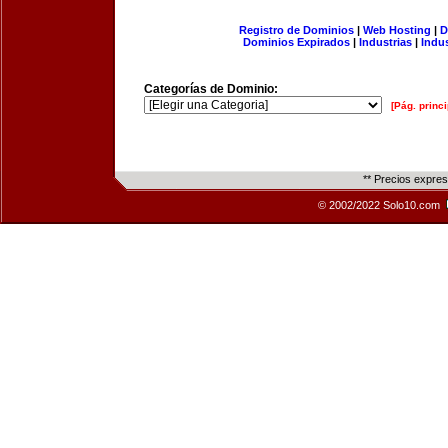
Registro de Dominios
|
Web Hosting
|
D
Dominios Expirados
|
Industrias
|
Indu
Categorías de Dominio:
[Pág. princi
** Precios expre
© 2002/2022 Solo10.com