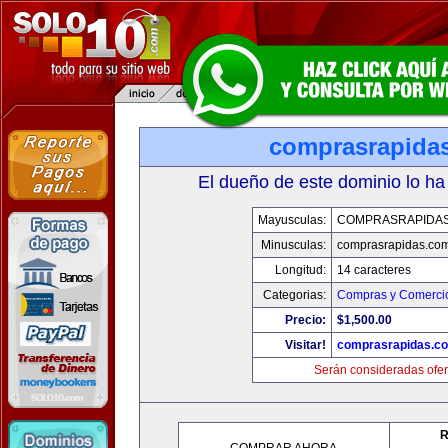
comprasrapida
El dueño de este dominio lo ha
Mayusculas:
COMPRASRAPIDA
Minusculas:
comprasrapidas.co
Longitud:
14 caracteres
Categorias:
Compras y Comercio
Precio:
$1,500.00
Visitar!
comprasrapidas.c
Serán consideradas ofer
R