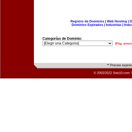
Registro de Dominios
|
Web Hosting
|
D
Dominios Expirados
|
Industrias
|
Indu
Categorías de Dominio:
[Pág. princi
** Precios expre
© 2002/2022 Solo10.com