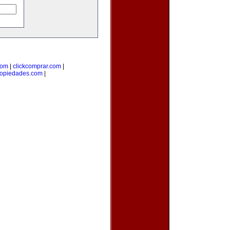
com
|
clickcomprar.com
|
ropiedades.com
|