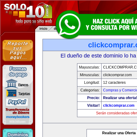
clickcomprar
El dueño de este dominio lo ha
Mayusculas:
CLICKCOMPRAR.
Minusculas:
clickcomprar.com
Longitud:
12 caracteres
Categorias:
Compras y Comercio
Precio:
Realizar una oferta
Visitar!
clickcomprar.com
Serán consideradas ofer
Realizar una Oferta