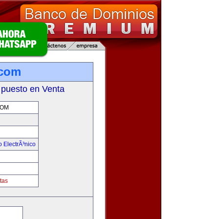
.com
 puesto en Venta
COM
 ElectrÃ³nico
!
tas