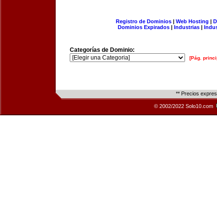
Registro de Dominios
|
Web Hosting
|
D
Dominios Expirados
|
Industrias
|
Indu
Categorías de Dominio:
[Pág. princi
** Precios expre
© 2002/2022 Solo10.com