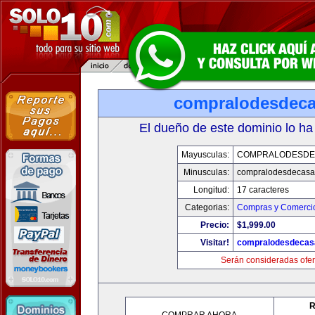
compralodesdec
El dueño de este dominio lo ha
Mayusculas:
COMPRALODESDE
Minusculas:
compralodesdecasa
Longitud:
17 caracteres
Categorias:
Compras y Comercio
Precio:
$1,999.00
Visitar!
compralodesdecas
Serán consideradas ofer
R