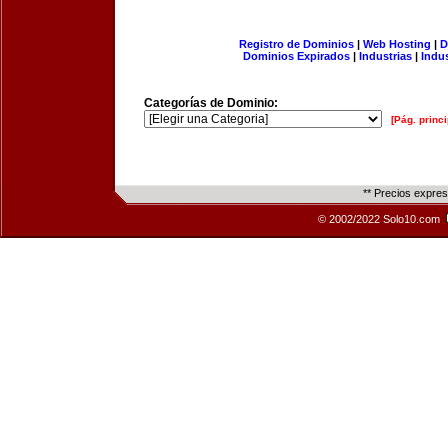
Registro de Dominios
|
Web Hosting
|
D
Dominios Expirados
|
Industrias
|
Indu
Categorías de Dominio:
[Pág. princi
** Precios expre
© 2002/2022 Solo10.com