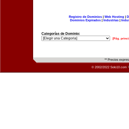
Registro de Dominios
|
Web Hosting
|
D
Dominios Expirados
|
Industrias
|
Indu
Categorías de Dominio:
[Pág. princi
** Precios expre
© 2002/2022 Solo10.com