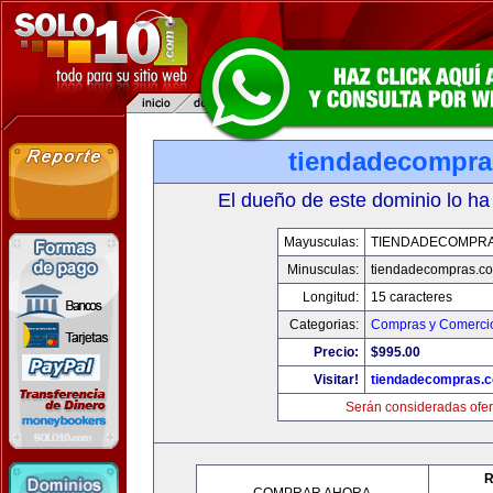
tiendadecompr
El dueño de este dominio lo ha
Mayusculas:
TIENDADECOMPR
Minusculas:
tiendadecompras.c
Longitud:
15 caracteres
Categorias:
Compras y Comercio
Precio:
$995.00
Visitar!
tiendadecompras.
Serán consideradas ofer
R